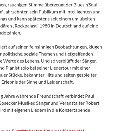
uen, rauchigen Stimme überzeugt der Blues’n’Soul-
ünf Jahrzehnten sein Publikum mit intelligenten und
ngs und kann spätestens seit einem umjubelten
ndären „Rockpalast“ 1980 in Deutschland auf eine
de zählen.
iert auf seinen feinsinnigen Beobachtungen, klugen
 politische, soziale Themen und tiefgreifenden
e Werte des Lebens. Und so verblüfft der Sänger,
d Pianist solo bei seiner Liedertour mit einer
uer Stücke, bekannter Hits und selten gespielter
 Erlebnis der Sinne und Leidenschaft.
zig Jahre währende Freundschaft verbindet Paul
Gosecker Musiker, Sänger und Veranstalter Robert
ird mit eigenen Liedern in die Konzertabende
eine Eintrittskarten für diese Konzerte!