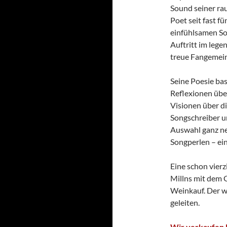
Sound seiner ra
Poet seit fast f
einfühlsamen So
Auftritt im lege
treue Fangemein
Seine Poesie bas
Reflexionen über
Visionen über di
Songschreiber un
Auswahl ganz ne
Songperlen – ein
Eine schon vier
Millns mit dem 
Weinkauf. Der w
geleiten.
Wir verkaufen k