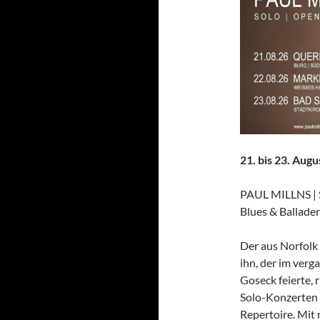
21. bis 23. Aug
PAUL MILLNS |
Blues & Ballade
Der aus Norfol
ihn, der im verg
Goseck feierte, 
Solo-Konzerten 
Repertoire. Mit