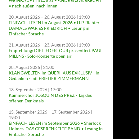
WEINKAUF trifft... #51 • ANDREAS ALBRECHT
• nach außen, nach innen
20. August 2026
–
26. August 2026
| 19:00
EINFACH LESEN im August 2026 • H.P. Richter -
DAMALS WAR ES FRIEDRICH • Lesung in
Einfacher Sprache
21. August 2026
–
23. August 2026
| 19:00
Empfehlung: DIE LIEDERTOUR präsentiert PAUL
MILLNS - Solo-Konzerte open air
28. August 2026
| 21:00
KLANGWELTEN im QUERHAUS EXKLUSIV - In
Gedanken - mit FRIEDER ZIMMERMANN
13. September 2026
| 17:00
Kammerchor JOSQUIN DES PRÉZ - Tag des
offenen Denkmals
15. September 2026
–
17. September 2026
|
19:00
EINFACH LESEN im September 2026 • Sherlock
Holmes. DAS GESPRENKELTE BAND • Lesung in
Einfacher Sprache