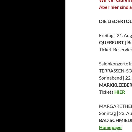
Aber hier sind 
DIE LIEDERTO
Freitag | 21. Au
QUERFURT | Bur
Ticket-Reservi
Salonkonzerte 
TERRASSEN-S
Sonnabend | 22.
MARKKLEEBERG |
Tickets
HIER
MARGARETHEN
Sonntag | 23. A
BAD SCHMIEDEBE
Homepage