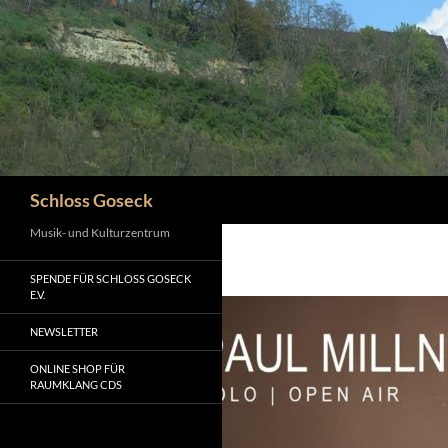
Zum
Inhalt
springen
Suchen
Schloss Goseck
Musik- und Kulturzentrum
SPENDE FÜR SCHLOSS GOSECK
E.V.
NEWSLETTER
ONLINE SHOP FÜR
RAUMKLANG CDS