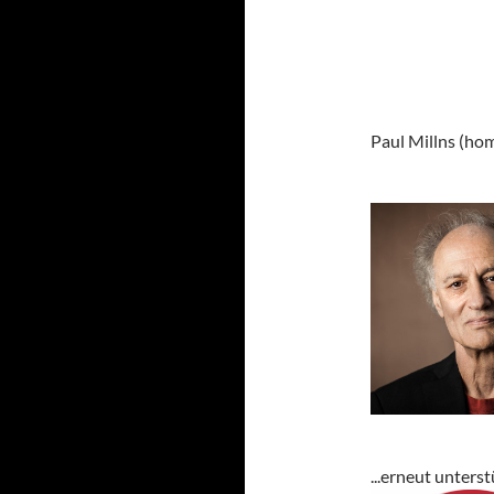
Paul Millns (hom
...erneut unters