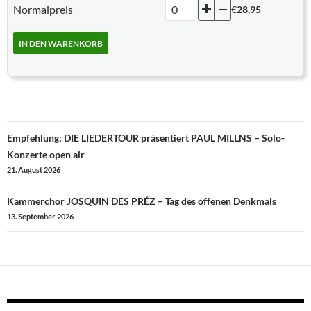
Hinzufügen
Eine
Normalpreis
€
28,95
entfernen
IN DEN WARENKORB
Beitragsnavigation
Empfehlung: DIE LIEDERTOUR präsentiert PAUL MILLNS – Solo-
Konzerte open air
21. August 2026
Kammerchor JOSQUIN DES PRÉZ – Tag des offenen Denkmals
13. September 2026