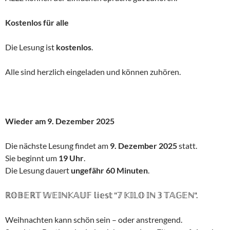
Kostenlos für alle
Die Lesung ist
kostenlos
.
Alle sind herzlich eingeladen und können zuhören.
Wieder am 9. Dezember 2025
Die nächste Lesung findet am
9. Dezember 2025
statt.
Sie beginnt um
19 Uhr
.
Die Lesung dauert
ungefähr 60 Minuten
.
ℝ𝕆𝔹𝔼ℝ𝕋 𝕎𝔼𝕀ℕ𝕂𝔸𝕌𝔽 𝕝𝕚𝕖𝕤𝕥 "𝟟 𝕂𝕀𝕃𝕆 𝕀ℕ 𝟛 𝕋𝔸𝔾𝔼ℕ".
Weihnachten kann schön sein – oder anstrengend.