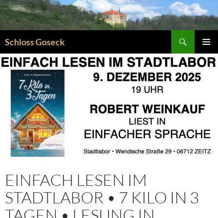
Zum
Inhalt
springen
Suchen
Schloss Goseck
PRIMÄR
MENÜ
EINFACH LESEN IM
STADTLABOR • 7 KILO IN 3
TAGEN • LESUNG IN