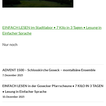
More
EINFACH LESEN im Stadtlabor • 7 Kilo in 3 Tagen • Lesung in
information
Einfacher Sprache
about
Nur noch
Beitragsnavigation
ADVENT 1500 – Schlosskirche Goseck – montalbâne Ensemble
7. Dezember 2025
EINFACH LESEN in der Gosecker Pfarrscheune • 7 KILO IN 3 TAGEN
• Lesung in Einfacher Sprache
10. Dezember 2025