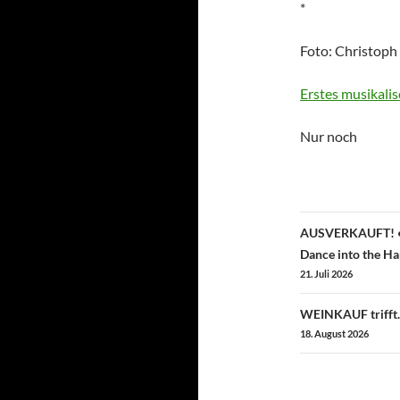
*
Foto: Christop
More
Erstes musikali
information
about
Nur noch
Beitragsn
AUSVERKAUFT! •
Dance into the Ha
21. Juli 2026
WEINKAUF trifft
18. August 2026