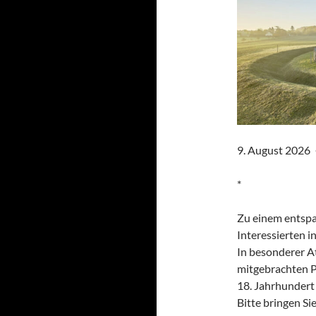
9. August 2026
*
Zu einem entspa
Interessierten i
In besonderer A
mitgebrachten P
18. Jahrhundert
Bitte bringen Si