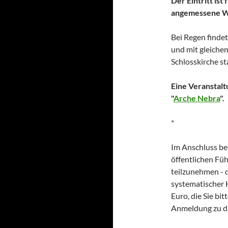
Der Eintritt ist 
angemessene We
Bei Regen findet
und mit gleiche
Schlosskirche st
Eine Veranstalt
"
Arche Nebra
".
*
Im Anschluss be
öffentlichen Fü
teilzunehmen - 
systematischer 
Euro, die Sie bit
Anmeldung zu d