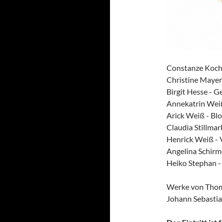
Constanze Kocha
Christine Mayer
Birgit Hesse - G
Annekatrin Weiß
Arick Weiß - Bl
Claudia Stillmar
Henrick Weiß - 
Angelina Schirm
Heiko Stephan -
Werke von Thomas
Johann Sebastia