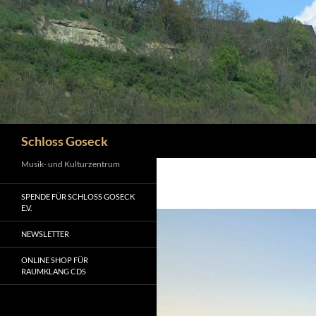
Zum
Inhalt
springen
Suchen
Schloss Goseck
Musik- und Kulturzentrum
SPENDE FÜR SCHLOSS GOSECK
E.V.
NEWSLETTER
ONLINE SHOP FÜR
RAUMKLANG CDS