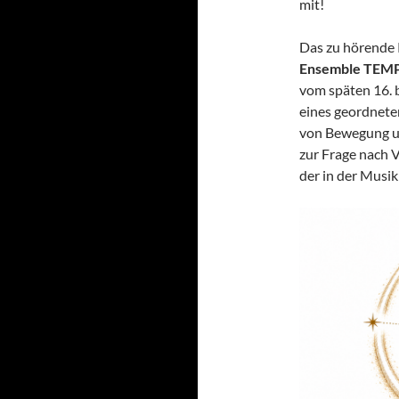
mit!
Das zu hörende
Ensemble TEM
vom späten 16. b
eines geordnete
von Bewegung un
zur Frage nach V
der in der Musik