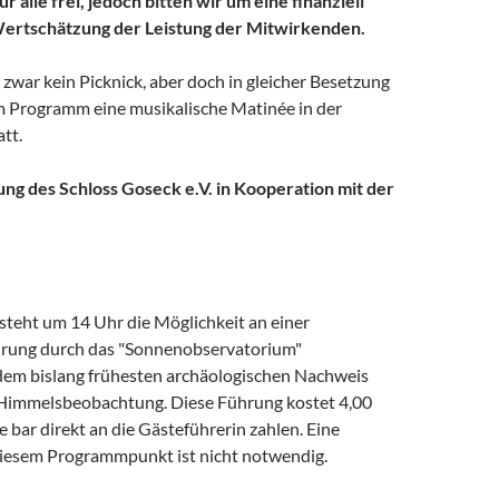
für alle frei, jedoch bitten wir um eine finanziell
rtschätzung der Leistung der Mitwirkenden.
 zwar kein Picknick, aber doch in gleicher Besetzung
m Programm eine musikalische Matinée in der
att.
ung des Schloss Goseck e.V. in Kooperation mit der
steht um 14 Uhr die Möglichkeit an einer
hrung durch das "Sonnenobservatorium"
dem bislang frühesten archäologischen Nachweis
Himmelsbeobachtung. Diese Führung kostet 4,00
te bar direkt an die Gästeführerin zahlen. Eine
iesem Programmpunkt ist nicht notwendig.