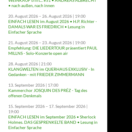
WEINKAUF trifft... #51 • ANDREAS ALBRECHT
• nach außen, nach innen
20. August 2026
–
26. August 2026
| 19:00
EINFACH LESEN im August 2026 • H.P. Richter -
DAMALS WAR ES FRIEDRICH • Lesung in
Einfacher Sprache
21. August 2026
–
23. August 2026
| 19:00
Empfehlung: DIE LIEDERTOUR präsentiert PAUL
MILLNS - Solo-Konzerte open air
28. August 2026
| 21:00
KLANGWELTEN im QUERHAUS EXKLUSIV - In
Gedanken - mit FRIEDER ZIMMERMANN
13. September 2026
| 17:00
Kammerchor JOSQUIN DES PRÉZ - Tag des
offenen Denkmals
15. September 2026
–
17. September 2026
|
19:00
EINFACH LESEN im September 2026 • Sherlock
Holmes. DAS GESPRENKELTE BAND • Lesung in
Einfacher Sprache