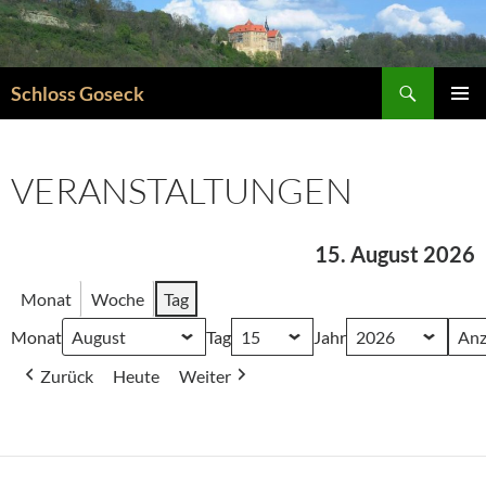
Zum
Inhalt
springen
Suchen
Schloss Goseck
PRIMÄR
MENÜ
VERANSTALTUNGEN
15. August 2026
Monat
Woche
Tag
Monat
Tag
Jahr
Zurück
Heute
Weiter