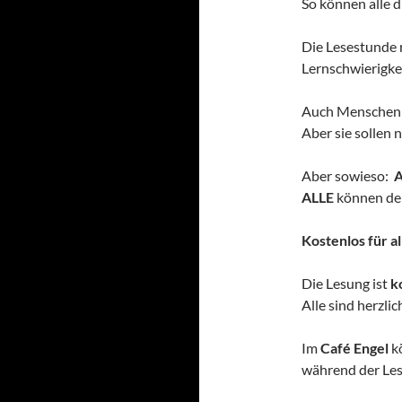
So können alle d
Die Lesestunde 
Lernschwierigke
Auch Menschen 
Aber sie sollen 
Aber sowieso:
A
ALLE
können der
Kostenlos für al
Die Lesung ist
k
Alle sind herzli
Im
Café Engel
kö
während der Le