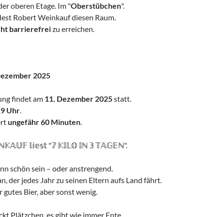
der oberen Etage. Im "
Oberstübchen
".
dest Robert Weinkauf diesen Raum.
cht barrierefrei
zu erreichen.
Dezember 2025
ung findet am
11. Dezember 2025
statt.
19 Uhr
.
ert
ungefähr 60 Minuten
.
𝔸𝕌𝔽 𝕝𝕚𝕖𝕤𝕥 "𝟟 𝕂𝕀𝕃𝕆 𝕀ℕ 𝟛 𝕋𝔸𝔾𝔼ℕ".
n schön sein – oder anstrengend.
n, der jedes Jahr zu seinen Eltern aufs Land fährt.
r gutes Bier, aber sonst wenig.
kt Plätzchen, es gibt wie immer Ente.