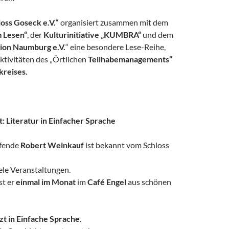
loss Goseck e.V.
“ organisiert zusammen mit dem
m Lesen“
, der
Kulturinitiative „KUMBRA“
und dem
tion Naumburg e.V.
“ eine besondere Lese-Reihe,
Aktivitäten des „Örtlichen
Teilhabemanagements“
kreises.
: Literatur in Einfacher Sprache
ffende
Robert Weinkauf
ist bekannt vom Schloss
ele Veranstaltungen.
st er
einmal im Monat
im
Café Engel
aus schönen
zt in Einfache Sprache
.