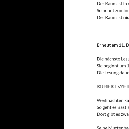
Der Raum ist in 
So nennt zumin
Der Raum ist
ni
Erneut am 11. 
Die nächste Les
Sie beginnt um
Die Lesung dau
ℝ𝕆𝔹𝔼ℝ𝕋 𝕎𝔼𝕀ℕ𝕂
Weihnachten kan
So geht es Bastia
Dort gibt es zwa
Seine Mutter bac