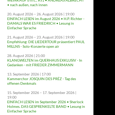
WEINKAUF trifft... #51 • ANDREAS ALBRECHT
• nach außen, nach innen
20. August 2026
–
26. August 2026
| 19:00
EINFACH LESEN im August 2026 • H.P. Richter -
DAMALS WAR ES FRIEDRICH • Lesung in
Einfacher Sprache
21. August 2026
–
23. August 2026
| 19:00
Empfehlung: DIE LIEDERTOUR präsentiert PAUL
MILLNS - Solo-Konzerte open air
28. August 2026
| 21:00
KLANGWELTEN im QUERHAUS EXKLUSIV - In
Gedanken - mit FRIEDER ZIMMERMANN
13. September 2026
| 17:00
Kammerchor JOSQUIN DES PRÉZ - Tag des
offenen Denkmals
15. September 2026
–
17. September 2026
|
19:00
EINFACH LESEN im September 2026 • Sherlock
Holmes. DAS GESPRENKELTE BAND • Lesung in
Einfacher Sprache