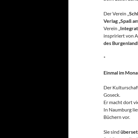
Der Verein „
Sch
Verlag „Spaß a
Verein „
Integra
inspririert von 
des Burgenland
*
Einmal im Monat
Der Kulturscha
Goseck.
Er macht dort vi
In Naumburg lie
Büchern vor.
Sie sind
überset