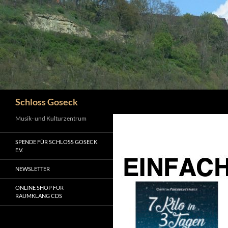
Zum
Inhalt
springen
Suchen
Schloss Goseck
Musik- und Kulturzentrum
SPENDE FÜR SCHLOSS GOSECK
E.V.
NEWSLETTER
ONLINE SHOP FÜR
RAUMKLANG CDS