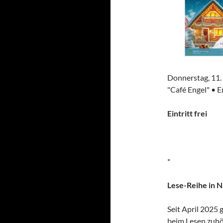
Donnerstag, 11
"Café Engel" • 
Eintritt frei
*
Lese-Reihe in N
Seit April 2025 
beim Lesen zuhö