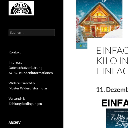
Suchen
nach:
EINFAC
Kontakt
KILO I
Impressum
EINFA
Datenschutzerklärung
AGB & Kundeninformationen
Widerrufsrecht &
11. Dezemb
Muster Widerufsformular
Versand- &
Zahlungsbedingungen
ARCHIV