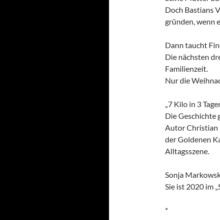
Doch Bastians Va
gründen, wenn er
Dann taucht Fine
Die nächsten dre
Familienzeit.
Nur die Weihnac
„7 Kilo in 3 Tage
Die Geschichte g
Autor Christian
der Goldenen Ka
Alltagsszene.
Sonja Markowski
Sie ist 2020 im 
*