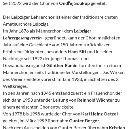
Seit 2022 wird der Chor von
Ondřej Soukup
geleitet.
Der
Leipziger Lehrerchor
ist einer der traditionsreichsten
Amateurchöre Leipzigs.
Im Jahr 1876 als Männerchor - dem
Leipziger
Lehrergesangverein
- gegründet, kann der Chor im nächsten
Jahr auf eine Geschichte von 150 Jahren zurückblicken.
Erfahrene Dirigenten, besonders
Hans Sitt
und in seiner
Nachfolge seit 1922 der junge Thomas- und
Gewandhausorganist
Günther Ramin
, formten ihn zu einem
Männerchor jenseits traditioneller Vorstellungen. Das Wirken
des Vereins endete vorerst im Jahr 1938, im Schatten des 2.
Weltkrieges.
In den Jahren nach 1945 entstand zuerst ein Frauenchor, der
sich dann 1953 unter der Leitung von
Reinhold Wächter
zu
einem gemischten Chor entwickelte.
Von 1978 bis 1998 wurde der Chor von
Karl Heinz Oetzel
geleitet, im März 1999 übernahm
Gunter Berger
.
Nach dem Ausscheiden von Gunter Berger übernahm
Kristian