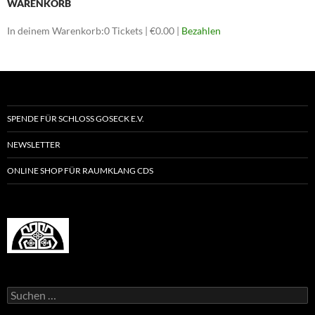
WARENKORB
In deinem Warenkorb:
0
Tickets
|
€
0.00
|
Bezahlen
SPENDE FÜR SCHLOSS GOSECK E.V.
NEWSLETTER
ONLINE SHOP FÜR RAUMKLANG CDS
Suchen
nach: