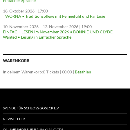
Einfacher Sprache
18. Oktober 2026
| 17:00
TWORNA • Traditionspflege mit Feingefühl und Fantasie
10. November 2026
–
12. November 2026
| 19:00
EINFACH LESEN im November 2026 • BONNIE UND CLYDE.
Wanted • Lesung in Einfacher Sprache
WARENKORB
In deinem Warenkorb:
0
Tickets
|
€
0.00
|
Bezahlen
SPENDE FÜR SCHLOSS GOSECK E.V.
NEWSLETTER
ONLINE SHOP FÜR RAUMKLANG CDS