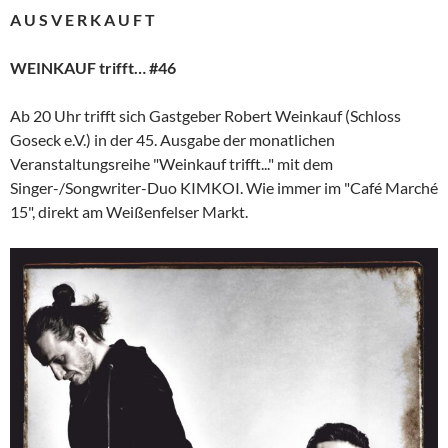
A U S V E R K A U F T
WEINKAUF trifft… #46
Ab 20 Uhr trifft sich Gastgeber Robert Weinkauf (Schloss
Goseck e.V.) in der 45. Ausgabe der monatlichen
Veranstaltungsreihe "Weinkauf trifft..." mit dem
Singer-/Songwriter-Duo KIMKOI. Wie immer im "Café Marché
15", direkt am Weißenfelser Markt.