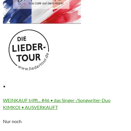
•
More
WEINKAUF trifft... #46 • das Singer-/Songwriter-Duo
information
KIMKOI • AUSVERKAUFT
about
Nur noch