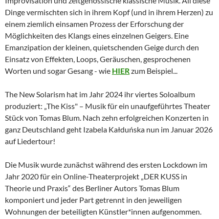
Improvisation und zeitgenössische klassische Musik. All diese
Dinge vermischten sich in ihrem Kopf (und in ihrem Herzen) zu
einem ziemlich einsamen Prozess der Erforschung der
Möglichkeiten des Klangs eines einzelnen Geigers. Eine
Emanzipation der kleinen, quietschenden Geige durch den
Einsatz von Effekten, Loops, Geräuschen, gesprochenen
Worten und sogar Gesang - wie
HIER
zum Beispiel...
The New Solarism hat im Jahr 2024 ihr viertes Soloalbum
produziert: „The Kiss" – Musik für ein unaufgeführtes Theater
Stück von Tomas Blum. Nach zehn erfolgreichen Konzerten in
ganz Deutschland geht Izabela Kałduńska nun im Januar 2026
auf Liedertour!
Die Musik wurde zunächst während des ersten Lockdown im
Jahr 2020 für ein Online-Theaterprojekt „DER KUSS in
Theorie und Praxis“ des Berliner Autors Tomas Blum
komponiert und jeder Part getrennt in den jeweiligen
Wohnungen der beteiligten Künstler*innen aufgenommen.