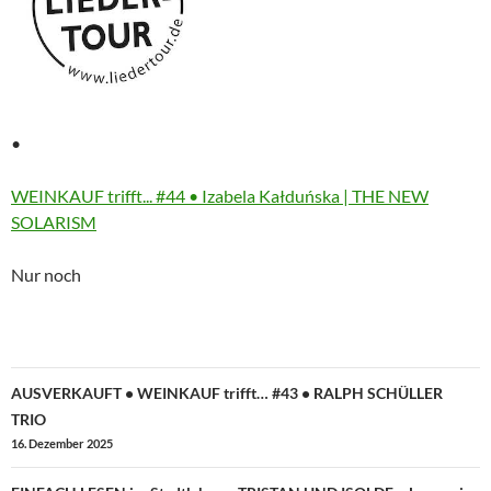
•
More
WEINKAUF trifft... #44 • Izabela Kałduńska | THE NEW
information
SOLARISM
about
Nur noch
Beitragsnavigation
AUSVERKAUFT • WEINKAUF trifft… #43 • RALPH SCHÜLLER
TRIO
16. Dezember 2025