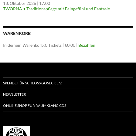
18. Oktober 2026
| 17:00
TWORNA • Traditionspflege mit Feingefühl und Fantasie
WARENKORB
In deinem Warenkorb:
0
Tickets
|
€
0.00
|
Bezahlen
SPENDE FÜR SCHLOSS GOSECK E.V.
NEWSLETTER
ONLINE SHOP FÜR RAUMKLANG CDS