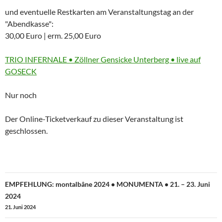
und eventuelle Restkarten am Veranstaltungstag an der
"Abendkasse":
30,00 Euro | erm. 25,00 Euro
More
TRIO INFERNALE • Zöllner Gensicke Unterberg • live auf
information
GOSECK
about
Nur noch
Der Online-Ticketverkauf zu dieser Veranstaltung ist
geschlossen.
Beitragsnavigation
EMPFEHLUNG: montalbâne 2024 • MONUMENTA • 21. – 23. Juni
2024
21. Juni 2024