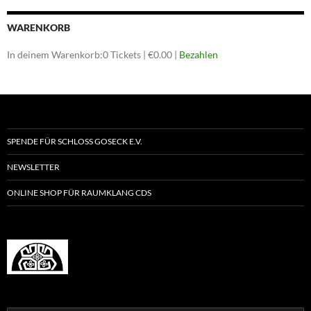
WARENKORB
In deinem Warenkorb:
0
Tickets
|
€
0.00
|
Bezahlen
SPENDE FÜR SCHLOSS GOSECK E.V.
NEWSLETTER
ONLINE SHOP FÜR RAUMKLANG CDS