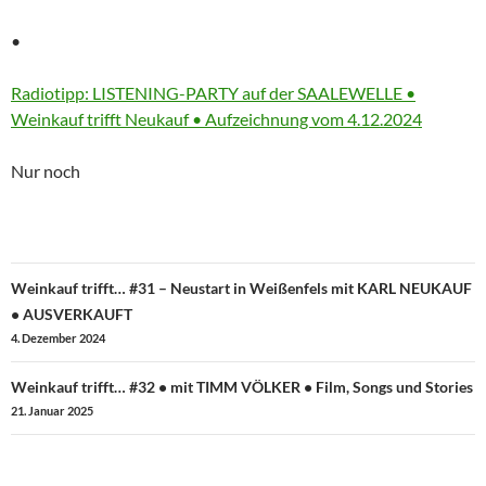
•
More
Radiotipp: LISTENING-PARTY auf der SAALEWELLE •
information
Weinkauf trifft Neukauf • Aufzeichnung vom 4.12.2024
about
Nur noch
Beitragsnavigation
Weinkauf trifft… #31 – Neustart in Weißenfels mit KARL NEUKAUF
• AUSVERKAUFT
4. Dezember 2024
Weinkauf trifft… #32 • mit TIMM VÖLKER • Film, Songs und Stories
21. Januar 2025