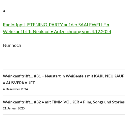
•
More
Radiotipp: LISTENING-PARTY auf der SAALEWELLE •
information
Weinkauf trifft Neukauf • Aufzeichnung vom 4.12.2024
about
Nur noch
Beitragsnavigation
Weinkauf trifft… #31 – Neustart in Weißenfels mit KARL NEUKAUF
• AUSVERKAUFT
4. Dezember 2024
Weinkauf trifft… #32 • mit TIMM VÖLKER • Film, Songs und Stories
21. Januar 2025