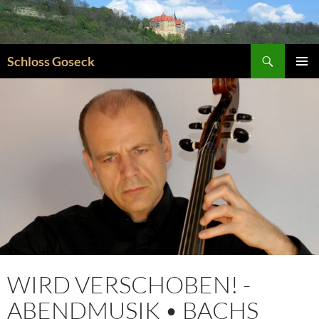
Zum
Inhalt
springen
Suchen
Schloss Goseck
PRIMÄR
MENÜ
WIRD VERSCHOBEN! -
ABENDMUSIK • BACHS