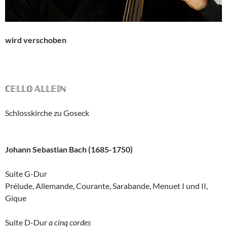
wird verschoben
ℂ𝔼𝕃𝕃𝕆 𝔸𝕃𝕃𝔼𝕀ℕ
Schlosskirche zu Goseck
Johann Sebastian Bach (1685-1750)
Suite G-Dur
Prélude, Allemande, Courante, Sarabande, Menuet I und II,
Gique
Suite D-Dur
a cinq cordes