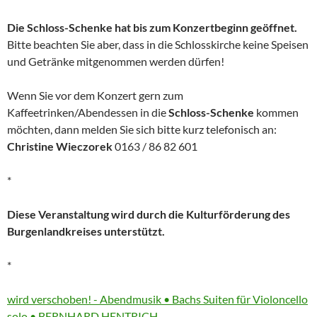
Die Schloss-Schenke hat bis zum Konzertbeginn geöffnet.
Bitte beachten Sie aber, dass in die Schlosskirche keine Speisen
und Getränke mitgenommen werden dürfen!
Wenn Sie vor dem Konzert gern zum
Kaffeetrinken/Abendessen in die
Schloss-Schenke
kommen
möchten, dann melden Sie sich bitte kurz telefonisch an:
Christine Wieczorek
0163 / 86 82 601
*
Diese Veranstaltung wird durch die Kulturförderung des
Burgenlandkreises unterstützt.
*
More
wird verschoben! - Abendmusik • Bachs Suiten für Violoncello
information
solo • BERNHARD HENTRICH