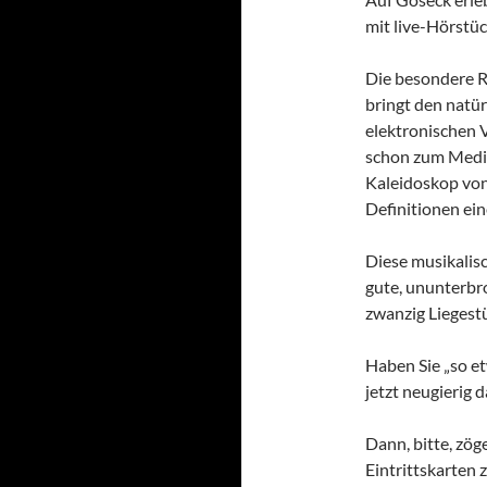
mit live-Hörstü
Die besondere R
bringt den natür
elektronischen 
schon zum Mediti
Kaleidoskop von
Definitionen ei
Diese musikalisc
gute, ununterbr
zwanzig Lieges
Haben Sie „so et
jetzt neugierig 
Dann, bitte, zög
Eintrittskarten 