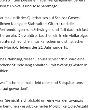
cken zu Novalis und José Saramago.
aumakustik des Querhauses auf Schloss Goseck
lichen Klang der Stahlsaiten-Gitarre und die
Verfremdungen zum Schwingen und lädt dadurch fast
eren ein. Die Zuhörer tauchen ein in ein vielfarbiges
 unterschiedlichen musikalischen und stilistischen
nes Musik-Erlebens des 21. Jahrhunderts.
he Erfahrung, dieser Genuss schlechthin, wird eine
ochene Stunde lang anhalten - mit zwanzig Gästen in
tühlen…
was“ schon einmal erlebt oder sind Sie spätestens
darauf geworden?
ern Sie nicht, sich alsbald um eine von den zwanzig
zu bemühen - es gibt keinerlei Möglichkeit, die Anzahl