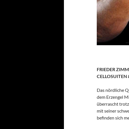
FRIEDER ZIMM
CELLOSUITEN
Das nördliche Q
dem Erzengel Mi
überrascht trot
mit seiner schwe
befinden sich m