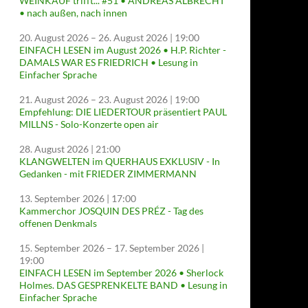
WEINKAUF trifft... #51 • ANDREAS ALBRECHT
• nach außen, nach innen
20. August 2026
–
26. August 2026
| 19:00
EINFACH LESEN im August 2026 • H.P. Richter -
DAMALS WAR ES FRIEDRICH • Lesung in
Einfacher Sprache
21. August 2026
–
23. August 2026
| 19:00
Empfehlung: DIE LIEDERTOUR präsentiert PAUL
MILLNS - Solo-Konzerte open air
28. August 2026
| 21:00
KLANGWELTEN im QUERHAUS EXKLUSIV - In
Gedanken - mit FRIEDER ZIMMERMANN
13. September 2026
| 17:00
Kammerchor JOSQUIN DES PRÉZ - Tag des
offenen Denkmals
15. September 2026
–
17. September 2026
|
19:00
EINFACH LESEN im September 2026 • Sherlock
Holmes. DAS GESPRENKELTE BAND • Lesung in
Einfacher Sprache