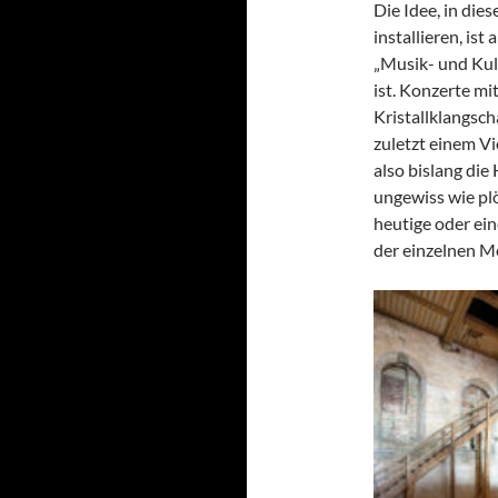
Die Idee, in di
installieren, ist
„Musik- und Kul
ist. Konzerte mi
Kristallklangsch
zuletzt einem V
also bislang die
ungewiss wie plö
heutige oder ein
der einzelnen M