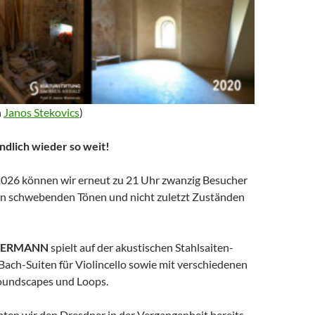
n
Janos Stekovics
)
endlich wieder so weit!
026 können wir erneut zu 21 Uhr zwanzig Besucher
den schwebenden Tönen und nicht zuletzt Zuständen
MERMANN
spielt auf der akustischen Stahlsaiten-
Bach-Suiten für Violincello sowie mit verschiedenen
oundscapes und Loops.
bten wir den Dresdner in der Vergangenheit bereits