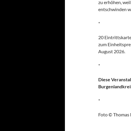
zu erhöhen, wei
entschwinden w
*
20 Eintrittskart
zum Einheitspre
August 2026.
*
Diese Veranstal
Burgenlandkreis
*
Foto © Thomas