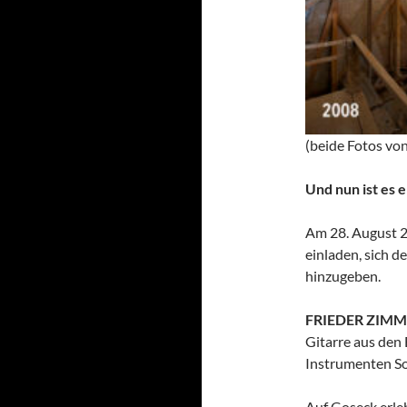
(
beide Fotos vo
Und nun ist es 
Am 28. August 2
einladen, sich 
hinzugeben.
FRIEDER ZIM
Gitarre aus den 
Instrumenten S
Auf Goseck erle