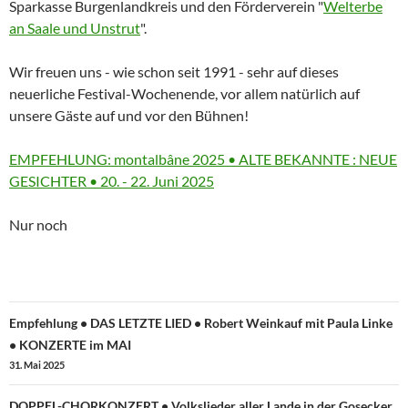
Sparkasse Burgenlandkreis und den Förderverein "
Welterbe
an Saale und Unstrut
".
Wir freuen uns - wie schon seit 1991 - sehr auf dieses
neuerliche Festival-Wochenende, vor allem natürlich auf
unsere Gäste auf und vor den Bühnen!
More
EMPFEHLUNG: montalbâne 2025 • ALTE BEKANNTE : NEUE
information
GESICHTER • 20. - 22. Juni 2025
about
Nur noch
Beitragsnavigation
Empfehlung • DAS LETZTE LIED • Robert Weinkauf mit Paula Linke
• KONZERTE im MAI
31. Mai 2025
DOPPEL-CHORKONZERT • Volkslieder aller Lande in der Gosecker