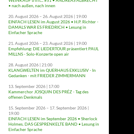
WEINKAUF trifft... #51 • ANDREAS ALBRECHT
• nach außen, nach innen
20. August 2026
–
26. August 2026
| 19:00
EINFACH LESEN im August 2026 • H.P. Richter -
DAMALS WAR ES FRIEDRICH • Lesung in
Einfacher Sprache
21. August 2026
–
23. August 2026
| 19:00
Empfehlung: DIE LIEDERTOUR präsentiert PAUL
MILLNS - Solo-Konzerte open air
28. August 2026
| 21:00
KLANGWELTEN im QUERHAUS EXKLUSIV - In
Gedanken - mit FRIEDER ZIMMERMANN
13. September 2026
| 17:00
Kammerchor JOSQUIN DES PRÉZ - Tag des
offenen Denkmals
15. September 2026
–
17. September 2026
|
19:00
EINFACH LESEN im September 2026 • Sherlock
Holmes. DAS GESPRENKELTE BAND • Lesung in
Einfacher Sprache