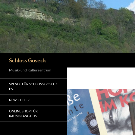
Zum
Inhalt
springen
Suchen
Schloss Goseck
Musik- und Kulturzentrum
SPENDE FÜR SCHLOSS GOSECK
E.V.
NEWSLETTER
ONLINE SHOP FÜR
RAUMKLANG CDS