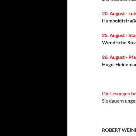
20. August - L
Humboldtstraß
25. August - Sta
Wendische Str
26. August - P
Hugo-Heineman
Die Lesungen b
Sie dauern
unge
ROBERT WEINK