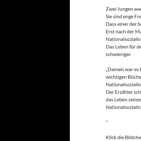
Zwei Jungen wac
Sie sind enge F
Dass einer der be
Erst nach der M
Nationalsozialis
Das Leben für de
schwieriger.
„Damals war es F
wichtigen Bücher
Nationalsoziali
Der Erzähler sch
das Leben seine
Nationalsozialis
*
Klick die Bildch