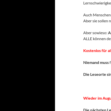
Lernschwierigke
Auch Menschen 
Aber sie sollen 
Aber sowieso:
A
ALLE können der
Kostenlos für al
Niemand muss
f
Die Leseorte sin
Wieder im Augu
Die nächsten L