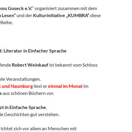
loss Goseck e.V.
“ organisiert zusammen mit dem
m Lesen“
und der
Kulturinitiative „KUMBRA“
diese
Reihe.
: Literatur in Einfacher Sprache
ffende
Robert Weinkauf
ist bekannt vom Schloss
ele Veranstaltungen.
ck und Naumburg
liest er
einmal im Monat
im
is
aus schönen Büchern vor.
zt in Einfache Sprache
.
ie Geschichten gut verstehen.
richtet sich vor allem an Menschen mit