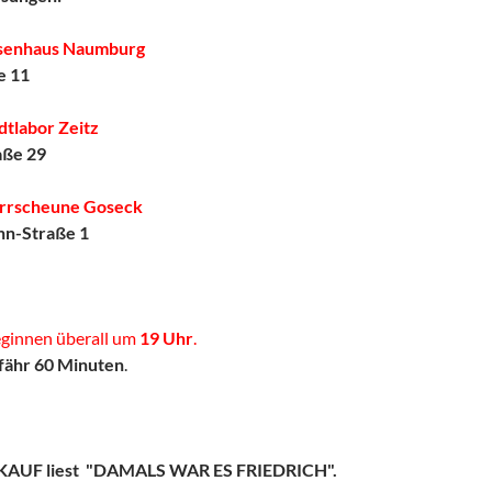
uisenhaus Naumburg
e 11
dtlabor Zeitz
aße 29
farrscheune Goseck
n-Straße 1
eginnen überall um
19 Uhr
.
fähr 60 Minuten
.
AUF liest "DAMALS WAR ES FRIEDRICH".