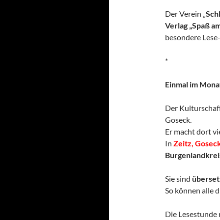
Der Verein „
Sch
Verlag „Spaß a
besondere Lese-
*
Einmal im Monat
Der Kulturscha
Goseck.
Er macht dort vi
In
Zeitz, Gose
Burgenlandkre
Sie sind
überset
So können alle d
Die Lesestunde 