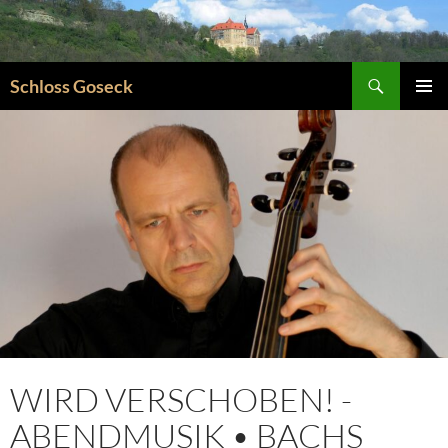
Zum
Inhalt
springen
Suchen
Schloss Goseck
PRIMÄR
MENÜ
WIRD VERSCHOBEN! -
ABENDMUSIK • BACHS