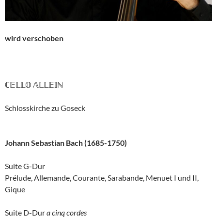
wird verschoben
ℂ𝔼𝕃𝕃𝕆 𝔸𝕃𝕃𝔼𝕀ℕ
Schlosskirche zu Goseck
Johann Sebastian Bach (1685-1750)
Suite G-Dur
Prélude, Allemande, Courante, Sarabande, Menuet I und II,
Gique
Suite D-Dur
a cinq cordes