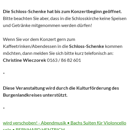
Die Schloss-Schenke hat bis zum Konzertbeginn geöffnet.
Bitte beachten Sie aber, dass in die Schlosskirche keine Speisen
und Getränke mitgenommen werden dürfen!
Wenn Sie vor dem Konzert gern zum
Kaffeetrinken/Abendessen in die
Schloss-Schenke
kommen
möchten, dann melden Sie sich bitte kurz telefonisch an:
Christine Wieczorek
0163 / 86 82 601
*
Diese Veranstaltung wird durch die Kulturförderung des
Burgenlandkreises unterstützt.
*
More
wird verschoben! - Abendmusik • Bachs Suiten für Violoncello
information
solo • BERNHARD HENTRICH