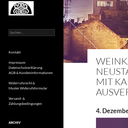
Suchen
nach:
Kontakt
WEINKAU
Impressum
NEUSTA
Datenschutzerklärung
AGB & Kundeninformationen
IT KA
Widerrufsrecht &
AUSVE
Muster Widerufsformular
Versand- &
Zahlungsbedingungen
4. Dezembe
ARCHIV