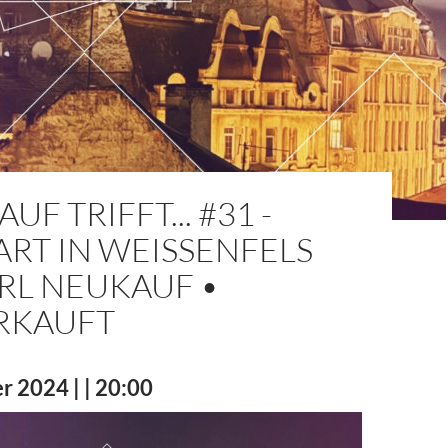
F TRIFFT... #31 -
RT IN WEISSENFELS M
RL NEUKAUF •
RKAUFT
r 2024 | | 20:00