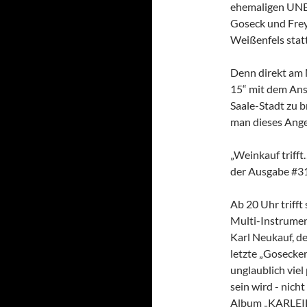
ehemaligen UNE
Goseck und Frey
Weißenfels statt
Denn direkt am M
15“ mit dem Ans
Saale-Stadt zu 
man dieses Ange
„Weinkauf trifft
der Ausgabe #3
Ab 20 Uhr triff
Multi-Instrumen
Karl Neukauf, d
letzte „Gosecker
unglaublich viel
sein wird - nich
Album „KARLE