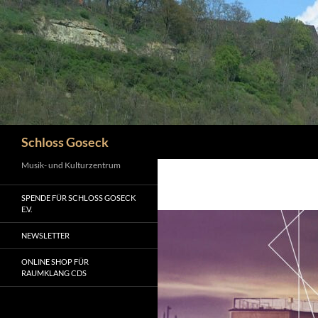
Zum
Inhalt
springen
Suchen
Schloss Goseck
Musik- und Kulturzentrum
SPENDE FÜR SCHLOSS GOSECK
E.V.
NEWSLETTER
ONLINE SHOP FÜR
RAUMKLANG CDS