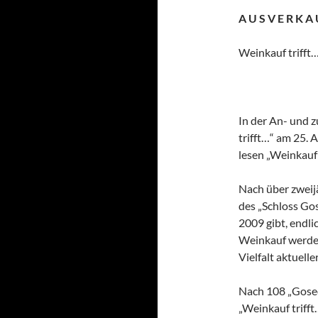
A U S V E R K A 
Weinkauf trifft
In der An- und 
trifft…“ am 25. 
lesen „Weinkauf 
Nach über zweij
des „Schloss Gose
2009 gibt, endli
Weinkauf werden 
Vielfalt aktuell
Nach 108 „Gose
„Weinkauf triff