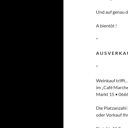
Und auf genau da
A bientôt !
*
A U S V E R K A 
*
Weinkauf trifft
im „Café Marche
Markt 15 • 066
Die Platzanzahl 
oder Vorkauf Ihr