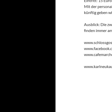
Eintritt: 15 Euro
Mit der personal
künftig geben wi
Ausblick: Die z
finden immer am
www.schlossgos
www.facebook.c
www.cafemarch
www.karlneukau