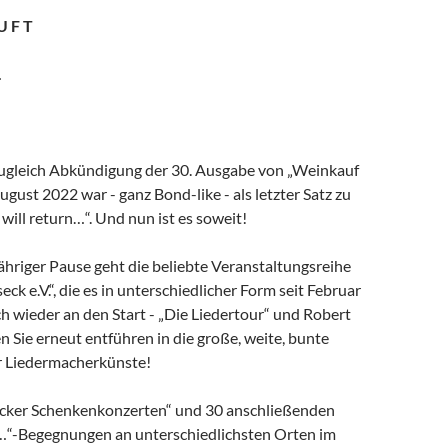
U F T
…
zugleich Abkündigung der 30. Ausgabe von „Weinkauf
August 2022 war - ganz Bond-like - als letzter Satz zu
will return…“. Und nun ist es soweit!
ähriger Pause geht die beliebte Veranstaltungsreihe
ck e.V.“, die es in unterschiedlicher Form seit Februar
ch wieder an den Start - „Die Liedertour“ und Robert
Sie erneut entführen in die große, weite, bunte
er Liedermacherkünste!
cker Schenkenkonzerten“ und 30 anschließenden
t…“-Begegnungen an unterschiedlichsten Orten im