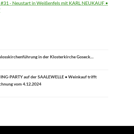
... #31 - Neustart in Weißenfels mit KARL NEUKAUF •
T
avigation
hlosskirchenführung in der Klosterkirche Goseck…
NING-PARTY auf der SAALEWELLE • Weinkauf trifft
chnung vom 4.12.2024