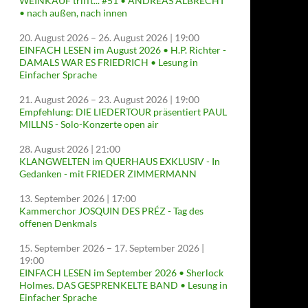
WEINKAUF trifft... #51 • ANDREAS ALBRECHT
• nach außen, nach innen
20. August 2026
–
26. August 2026
| 19:00
EINFACH LESEN im August 2026 • H.P. Richter -
DAMALS WAR ES FRIEDRICH • Lesung in
Einfacher Sprache
21. August 2026
–
23. August 2026
| 19:00
Empfehlung: DIE LIEDERTOUR präsentiert PAUL
MILLNS - Solo-Konzerte open air
28. August 2026
| 21:00
KLANGWELTEN im QUERHAUS EXKLUSIV - In
Gedanken - mit FRIEDER ZIMMERMANN
13. September 2026
| 17:00
Kammerchor JOSQUIN DES PRÉZ - Tag des
offenen Denkmals
15. September 2026
–
17. September 2026
|
19:00
EINFACH LESEN im September 2026 • Sherlock
Holmes. DAS GESPRENKELTE BAND • Lesung in
Einfacher Sprache