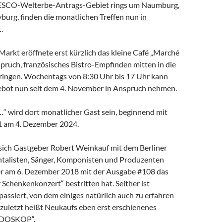
SCO-Welterbe-Antrags-Gebiet rings um Naumburg,
burg, finden die monatlichen Treffen nun in
.
arkt eröffnete erst kürzlich das kleine Café „Marché
pruch, französisches Bistro-Empfinden mitten in die
bringen. Wochentags von 8:30 Uhr bis 17 Uhr kann
bot nun seit dem 4. November in Anspruch nehmen.
…“ wird dort monatlicher Gast sein, beginnend mit
1 am 4. Dezember 2024.
t sich Gastgeber Robert Weinkauf mit dem Berliner
talisten, Sänger, Komponisten und Produzenten
er am 6. Dezember 2018 mit der Ausgabe #108 das
 Schenkenkonzert“ bestritten hat. Seither ist
 passiert, von dem einiges natürlich auch zu erfahren
t zuletzt heißt Neukaufs eben erst erschienenes
IDOSKOP“.