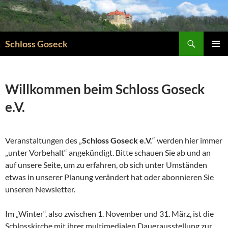
Zum
Inhalt
springen
Suchen
Schloss Goseck
PRIMÄR
MENÜ
Willkommen beim Schloss Goseck
e.V.
Veranstaltungen des „
Schloss Goseck e.V.
“ werden hier immer
„unter Vorbehalt“ angekündigt. Bitte schauen Sie ab und an
auf unsere Seite, um zu erfahren, ob sich unter Umständen
etwas in unserer Planung verändert hat oder abonnieren Sie
unseren Newsletter.
Im „Winter“, also zwischen 1. November und 31. März, ist die
Schlosskirche mit ihrer multimedialen Dauerausstellung zur