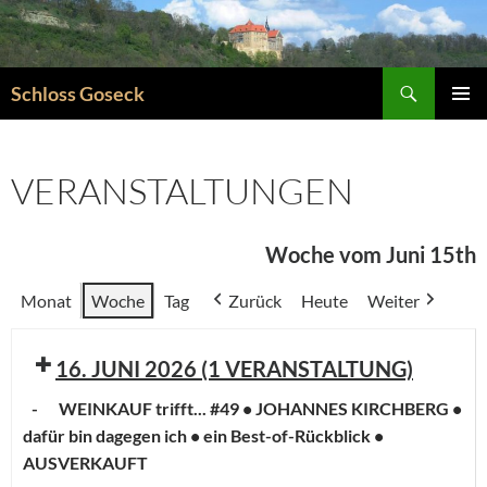
Zum
Inhalt
springen
Suchen
Schloss Goseck
PRIMÄR
MENÜ
VERANSTALTUNGEN
Woche vom Juni 15th
Monat
Woche
Tag
Zurück
Heute
Weiter
16. JUNI 2026
(1 VERANSTALTUNG)
-
WEINKAUF trifft... #49 • JOHANNES KIRCHBERG •
dafür bin dagegen ich • ein Best-of-Rückblick •
AUSVERKAUFT