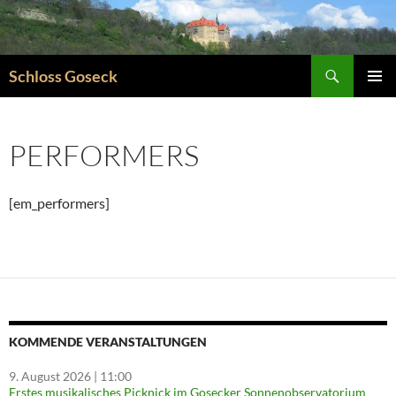
Zum
Inhalt
springen
Suchen
Schloss Goseck
PRIMÄR
MENÜ
PERFORMERS
[em_performers]
KOMMENDE VERANSTALTUNGEN
9. August 2026
| 11:00
Erstes musikalisches Picknick im Gosecker Sonnenobservatorium