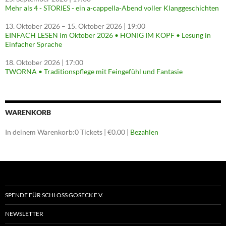
Mehr als 4 - STORIES - ein a-cappella-Abend voller Klanggeschichten
13. Oktober 2026
–
15. Oktober 2026
| 19:00
EINFACH LESEN im Oktober 2026 • HONIG IM KOPF • Lesung in
Einfacher Sprache
18. Oktober 2026
| 17:00
TWORNA • Traditionspflege mit Feingefühl und Fantasie
WARENKORB
In deinem Warenkorb:
0
Tickets
|
€
0.00
|
Bezahlen
SPENDE FÜR SCHLOSS GOSECK E.V.
NEWSLETTER